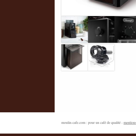
moulin-cafe.com : pour un café de qualité -
mentions