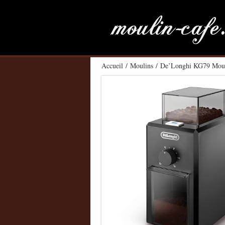
Accueil
/
Moulins
/ De’Longhi KG79 Moulin