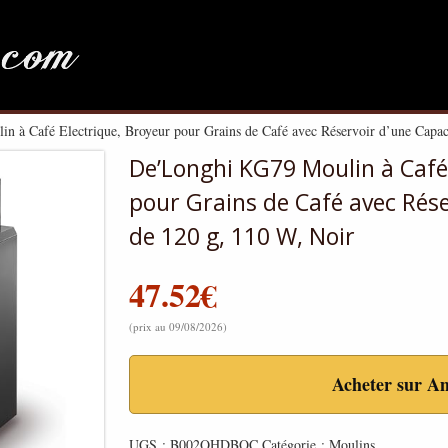
 à Café Electrique, Broyeur pour Grains de Café avec Réservoir d’une Capac
De’Longhi KG79 Moulin à Café 
pour Grains de Café avec Rése
de 120 g, 110 W, Noir
47.52
€
(prix au 09/08/2026)
Acheter sur A
UGS :
B002OHDBQC
Catégorie :
Moulins