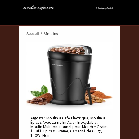
Accueil
/ Moulins
Aigostar Moulin à Café Électrique, Moulin à
Épices Avec Lame En Acier Inoxydable,
Moulin Multifonctionnel pour Moudre Grains
à Café, Épices, Graine, Capacité de 60 gr,
150W, Noir