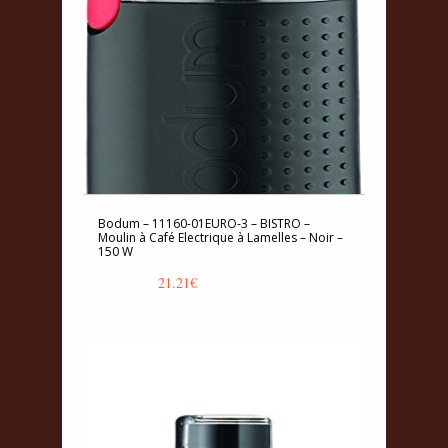
Bodum – 11160-01EURO-3 – BISTRO –
Moulin à Café Electrique à Lamelles – Noir –
150 W
21.21
€