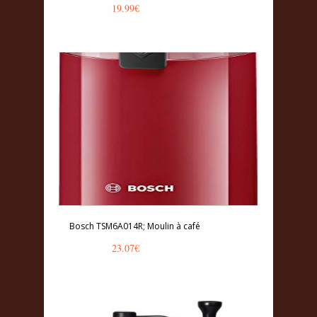
19.99
€
Bosch TSM6A014R; Moulin à café
23.07
€