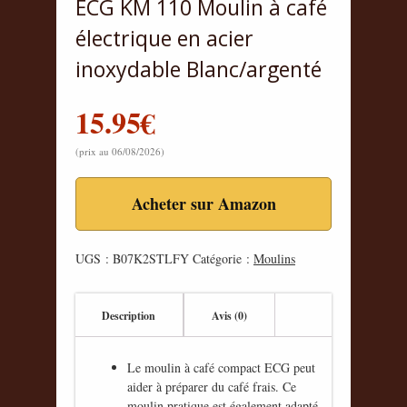
ECG KM 110 Moulin à café
électrique en acier
inoxydable Blanc/argenté
15.95
€
(prix au 06/08/2026)
Acheter sur Amazon
UGS :
B07K2STLFY
Catégorie :
Moulins
Description
Avis (0)
Le moulin à café compact ECG peut
aider à préparer du café frais. Ce
moulin pratique est également adapté