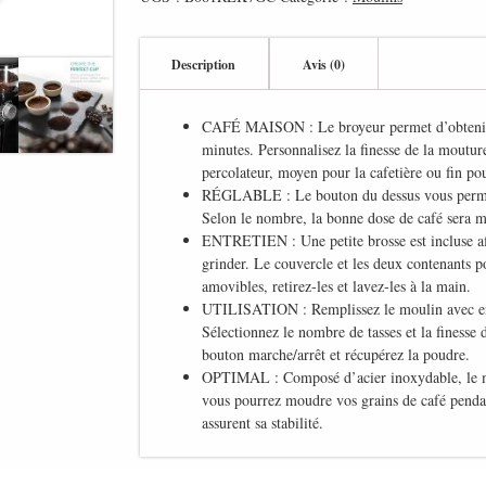
Description
Avis (0)
CAFÉ MAISON : Le broyeur permet d’obtenir 
minutes. Personnalisez la finesse de la mouture
percolateur, moyen pour la cafetière ou fin po
RÉGLABLE : Le bouton du dessus vous permet d
Selon le nombre, la bonne dose de café sera mo
ENTRETIEN : Une petite brosse est incluse afi
grinder. Le couvercle et les deux contenants po
amovibles, retirez-les et lavez-les à la main.
UTILISATION : Remplissez le moulin avec env
Sélectionnez le nombre de tasses et la finesse
bouton marche/arrêt et récupérez la poudre.
OPTIMAL : Composé d’acier inoxydable, le moul
vous pourrez moudre vos grains de café penda
assurent sa stabilité.