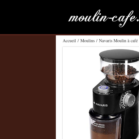
Accueil
/
Moulins
/ Navaris Moulin à café é