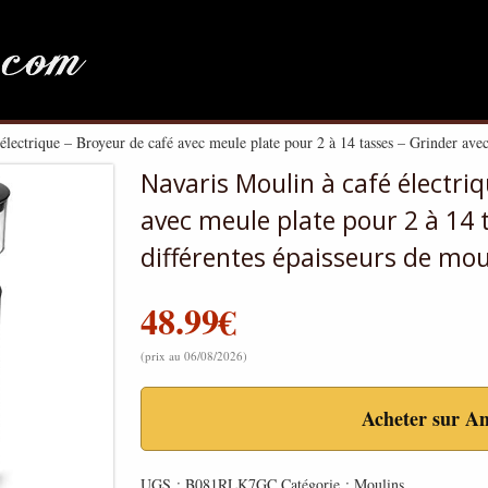
lectrique – Broyeur de café avec meule plate pour 2 à 14 tasses – Grinder avec
Navaris Moulin à café électri
avec meule plate pour 2 à 14 
différentes épaisseurs de mo
48.99
€
(prix au 06/08/2026)
Acheter sur A
UGS :
B081RLK7GC
Catégorie :
Moulins