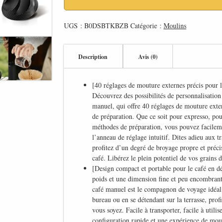
UGS :
B0DSBTKBZB
Catégorie :
Moulins
Description
Avis (0)
[40 réglages de mouture externes précis pour l
Découvrez des possibilités de personnalisation
manuel, qui offre 40 réglages de mouture ext
de préparation. Que ce soit pour expresso, pou
méthodes de préparation, vous pouvez facileme
l’anneau de réglage intuitif. Dites adieu aux tr
profitez d’un degré de broyage propre et préci
café. Libérez le plein potentiel de vos grains d
[Design compact et portable pour le café en 
poids et une dimension fine et peu encombrant
café manuel est le compagnon de voyage idéal
bureau ou en se détendant sur la terrasse, pro
vous soyez. Facile à transporter, facile à utili
configuration rapide et une expérience de mout