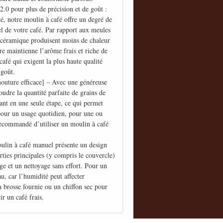
.0 pour plus de précision et de goût :
é, notre moulin à café offre un degré de
l de votre café. Par rapport aux meules
 céramique produisent moins de chaleur
e maintienne l’arôme frais et riche de
café qui exigent la plus haute qualité
 goût.
mouture efficace] – Avec une généreuse
udre la quantité parfaite de grains de
sant en une seule étape, ce qui permet
 pour un usage quotidien, pour une ou
 recommandé d’utiliser un moulin à café
oulin à café manuel présente un design
rties principales (y compris le couvercle)
e et un nettoyage sans effort. Pour un
au, car l’humidité peut affecter
a brosse fournie ou un chiffon sec pour
ir un café frais.