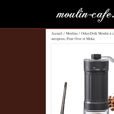
Accueil
/
Moulins
/ OrkeyDolk Moulin à caf
aeropress, Pour Over et Moka.