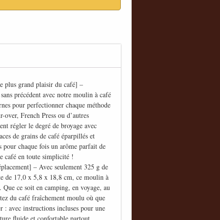
e plus grand plaisir du café] –
 sans précédent avec notre moulin à café
ernes pour perfectionner chaque méthode
r-over, French Press ou d’autres
nt régler le degré de broyage avec
aces de grains de café éparpillés et
s pour chaque fois un arôme parfait de
e café en toute simplicité !
déplacement] – Avec seulement 325 g de
e de 17,0 x 5,8 x 18,8 cm, ce moulin à
. Que ce soit en camping, en voyage, au
fitez du café fraîchement moulu où que
ser : avec instructions incluses pour une
ure fluide et confortable partout.