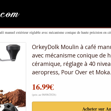
é manuel extérieur réglable avec mécanisme conique de haute précision en cé
OrkeyDolk Moulin à café manu
avec mécanisme conique de ha
céramique, réglage à 40 nive
aeropress, Pour Over et Moka
16.99
€
(prix au 08/08/2026)
Acheter sur A